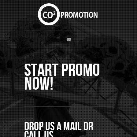
Start Promo
now!
Drop us a mail or
call us