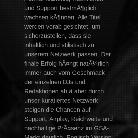
und Support bestmÃ¶glich
wachsen kÃ¶nnen. Alle Titel
werden vorab gesichtet, um
sicherzustellen, dass sie
inhaltlich und stilistisch zu
unserem Netzwerk passen. Der
finale Erfolg hÃ¤ngt natÃ¼rlich
immer auch vom Geschmack
der einzelnen DJs und
Redaktionen ab â aber durch
unser kuratiertes Netzwerk
steigen die Chancen auf
Support, Airplay, Reichweite und
nachhaltige PrÃ¤senz im GSA-
Markt deutlich. Englisch Version