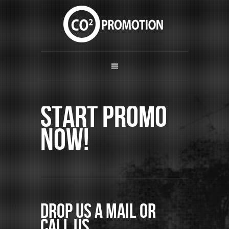
Start Promo
now!
Drop us a mail or
call us